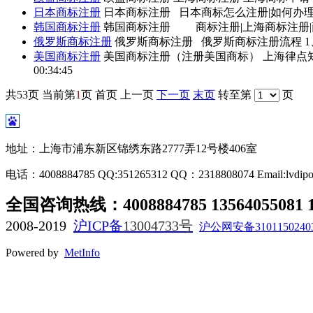
日本
商标注册
日本
商标注册
日本商标怎么注册|如何办
韩国
商标注册
韩国
商标注册
商标注册
|上海
商标注册
|
俄罗斯
商标注册
俄罗斯
商标注册
俄罗斯
商标注册
流程 
美国
商标注册
美国
商标注册
（注册美国商标） 上海律点
00:34:45
共
53
页 当前第
1
页 首页 上一页
下一页
末页
转至第
页
地址：上海市浦东新区锦绣东路2777弄12号楼406室
电话：4008884785 QQ:351265312 QQ：2318808074 Email:lvdip
全国咨询热线：
4008884785
13564055081 
2008-2019
沪ICP备
13004733
号
沪公网安备3101150240
Powered by
MetInfo