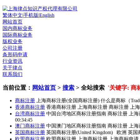
繁体中文
|
手机版
|
English
网站首页
国内商标业务
国际商标业务
版权业务
公司注册
条形码申请
行业资讯
关于律点
联系我们
当前位置：
网站首页
>
搜索
> 全站搜索
'关键字: 商
商标注册
上海
商标注册
(全国
商标注册
) 什么是商标（Tr
香港
商标注册
香港
商标注册
上海
商标注册
商标注册
上海
台湾
商标注册
中国台湾地区
商标注册
指南
商标注册
上海
00:34:45
澳门
商标注册
中国澳门地区
商标注册
指南
商标注册
上海
英国
商标注册
英国
商标注册
(United Kingdom) 欧洲 英国
欧盟
商标注册
欧盟
商标注册
上海
商标注册
上海商标申请 